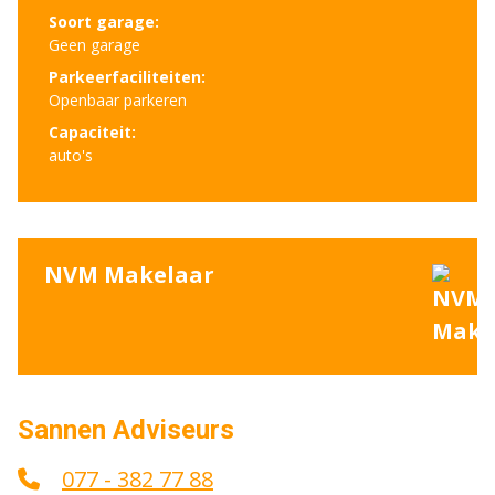
Soort garage:
Geen garage
Parkeerfaciliteiten:
Openbaar parkeren
Capaciteit:
auto's
NVM Makelaar
Sannen Adviseurs
077 - 382 77 88