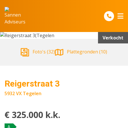
Spring naar inhoud
Verkocht
Foto's (32)
Plattegronden (10)
Reigerstraat 3
5932 VX Tegelen
€ 325.000 k.k.
A