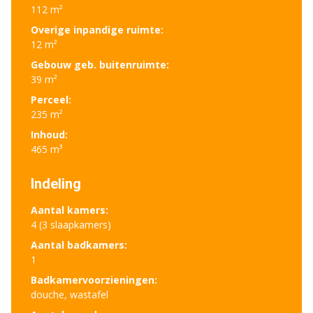
112 m²
Overige inpandige ruimte:
12 m²
Gebouw geb. buitenruimte:
39 m²
Perceel:
235 m²
Inhoud:
465 m³
Indeling
Aantal kamers:
4 (3 slaapkamers)
Aantal badkamers:
1
Badkamervoorzieningen:
douche, wastafel