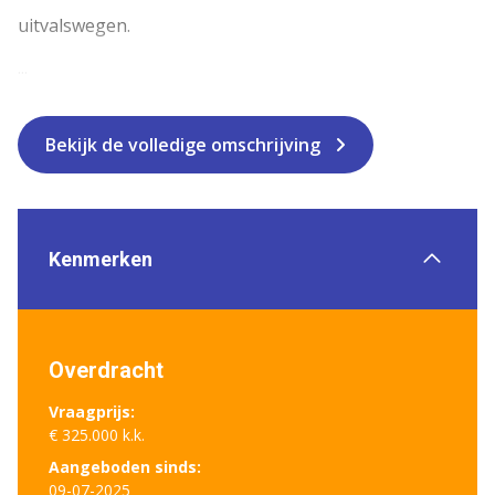
uitvalswegen.
...
Bekijk de volledige omschrijving
Kenmerken
Overdracht
Vraagprijs:
€ 325.000 k.k.
Aangeboden sinds:
09-07-2025