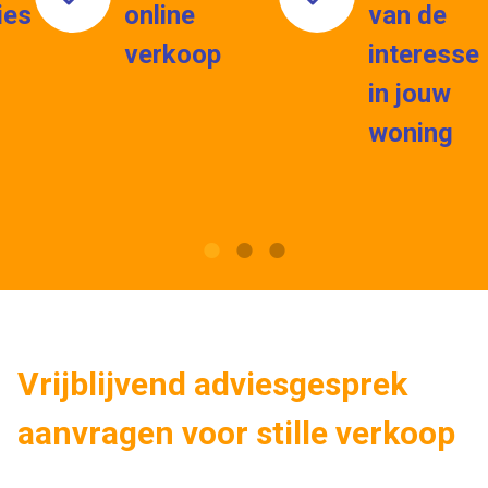
ies
online
van de
verkoop
interesse
in jouw
woning
Vrijblijvend adviesgesprek
aanvragen voor stille verkoop