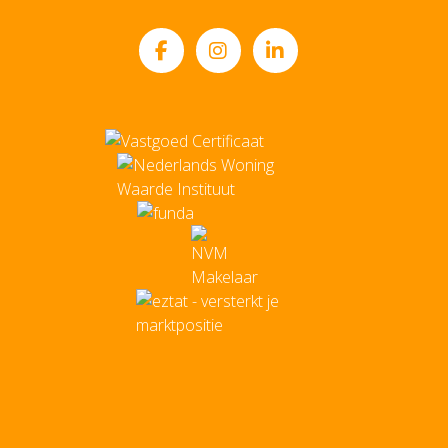
Mailadres
Kloosterstraat 49
info@sannen.nl
5921 HB Venlo
BTW: 8068.67.747.B01 | KvK: 12037938