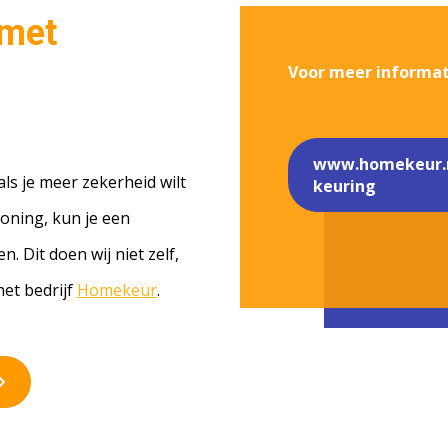
 met
Voor meer informati
www.homekeur.n
als je meer zekerheid wilt
keuring
oning, kun je een
. Dit doen wij niet zelf,
et bedrijf
Homekeur
.