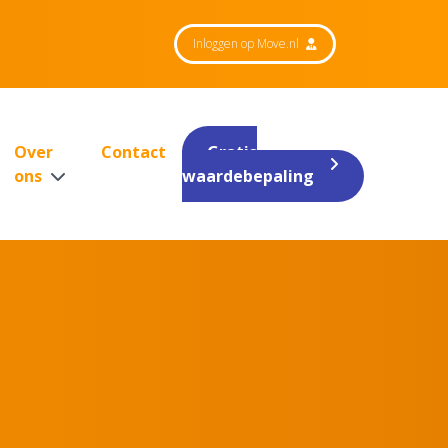
Inloggen op Move.nl
Over
Contact
Gratis
ons
waardebepaling