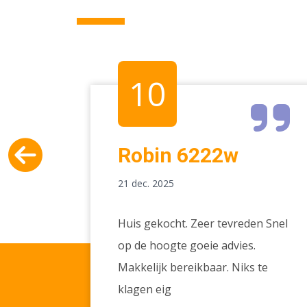
10
Robin 6222w
21 dec. 2025
rvice. I
Huis gekocht. Zeer tevreden Snel
 2021
op de hoogte goeie advies.
ing very
Makkelijk bereikbaar. Niks te
hey
klagen eig