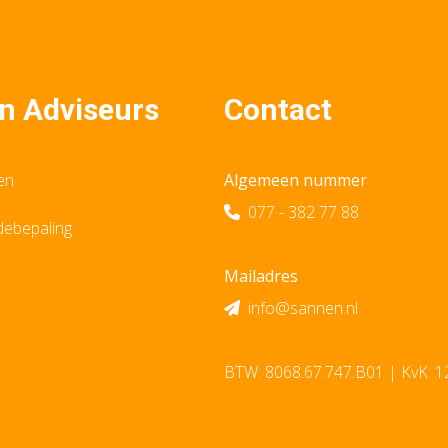
n Adviseurs
Contact
en
Algemeen nummer
077 - 382 77 88
debepaling
Mailadres
info@sannen.nl
BTW: 8068.67.747.B01 | KvK: 