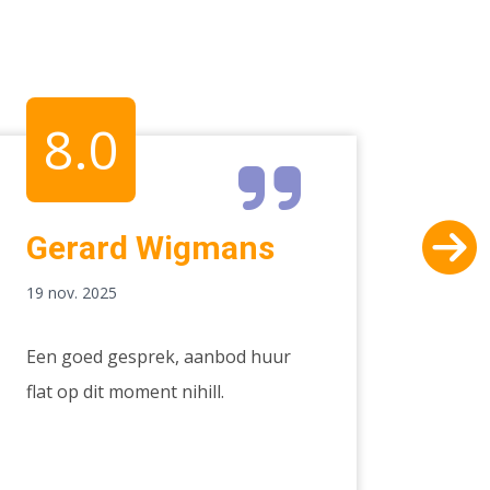
8.0
9
Gerard Wigmans
An
Slich
19 nov. 2025
17 nov.
Een goed gesprek, aanbod huur
Prima
flat op dit moment nihill.
staart
ging d