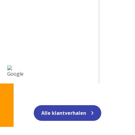
een ge
Alle klantverhalen