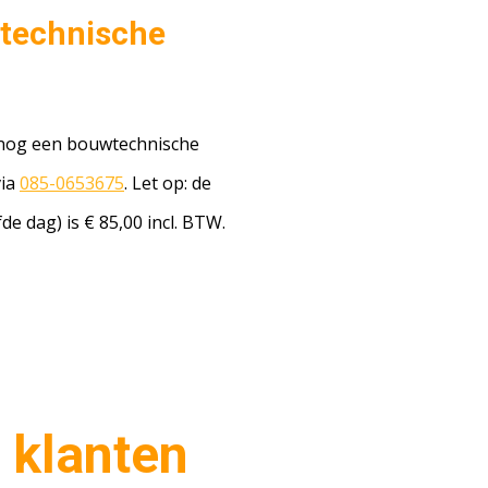
wtechnische
 nog een bouwtechnische
via
085-0653675
. Let op: de
e dag) is € 85,00 incl. BTW.
 klanten