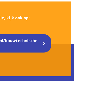
e, kijk ook op:
l/bouwtechnische-