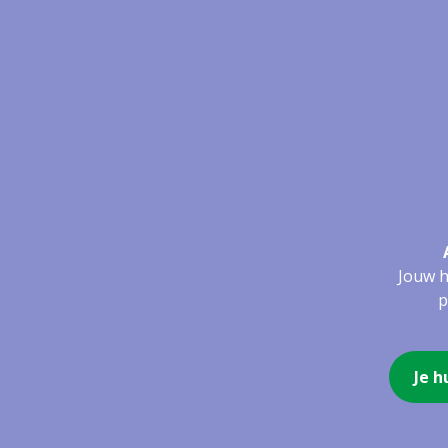
Jouw h
p
Je h