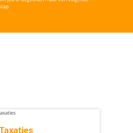
stap.
aties
Taxaties