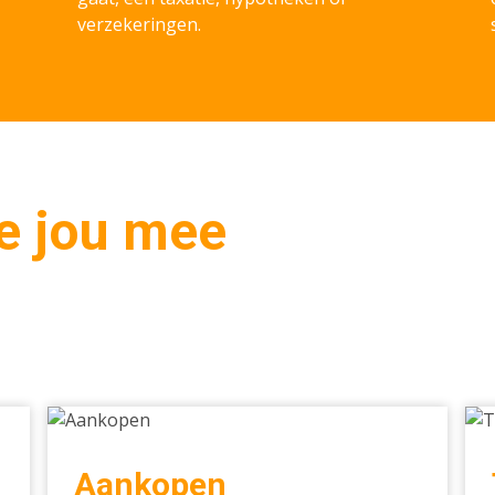
verzekeringen.
e jou mee
Aankopen
Tax
Aankopen