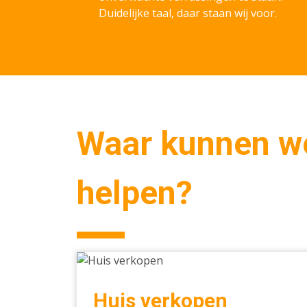
Duidelijke taal, daar staan wij voor.
Waar kunnen w
helpen?
Huis
verkopen
Huis verkopen