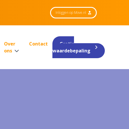
Inloggen op Move.nl
Over
Contact
Gratis
ons
waardebepaling