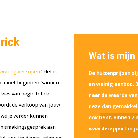
rick
Wat is mijn
woning verkopen
? Het is
De huizenprijzen zij
 mee moet beginnen. Sannen
en weinig aanbod. B
dvies van begin tot de
naar de waarde van
 wordt de verkoop van jouw
deze dan gemakkelij
 we je verder kunnen
ook bent. Binnen 2 
ennismakingsgesprek aan.
waarderapport in j