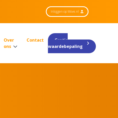
Inloggen op Move.nl
Over
Contact
Gratis
ons
waardebepaling