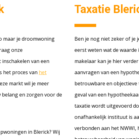
k
Taxatie Bleri
io maar je droomwoning
Ben je nog niet zeker of je 
Vraag onze
eerst weten wat de waarde i
 inschakelen van een
makelaar kan je hier verder
ns het proces van
het
aanvragen van een hypothee
deze markt wil je meer
betrouwbare en objectieve 
w belang en zorgen voor de
geval van een hypotheekaan
taxatie wordt uitgevoerd do
onafhankelijk instituut is 
verbonden aan het NWWI, he
pwoningen in Blerick? Wij