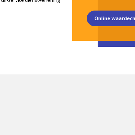
full-service dienstverlening
Online waardec