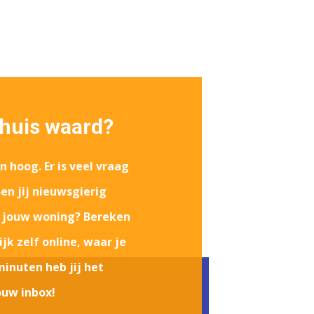
 huis waard?
n hoog. Er is veel vraag
en jij nieuwsgierig
 jouw woning? Bereken
k zelf online, waar je
minuten heb jij het
ouw inbox!