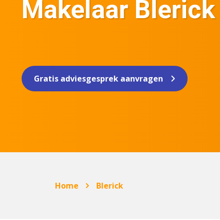
Makelaar Blerick
Gratis adviesgesprek aanvragen
Home
Blerick