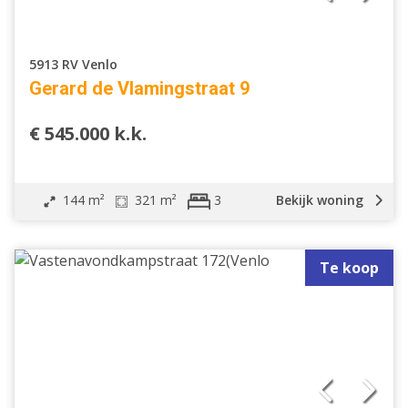
5913 RV Venlo
Gerard de Vlamingstraat 9
€ 545.000 k.k.
144 m²
321 m²
Bekijk woning
3
Te koop