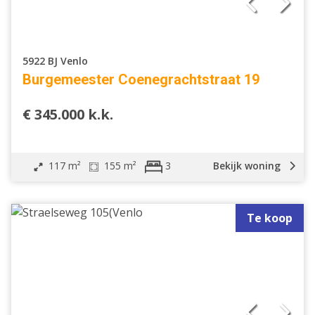
5922 BJ Venlo
Burgemeester Coenegrachtstraat 19
€ 345.000 k.k.
117 m²
155 m²
Bekijk woning
3
Te koop