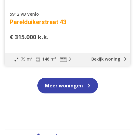
5912 VB Venlo
Parelduikerstraat 43
€ 315.000 k.k.
79 m²
146 m²
Bekijk woning
3
Meer woningen