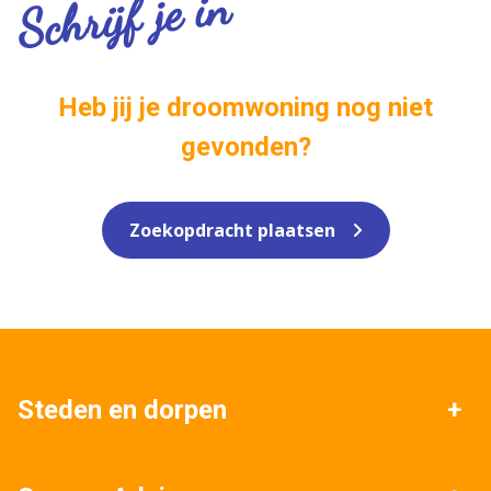
Schrijf je in
Heb jij je droomwoning nog niet
gevonden?
Zoekopdracht plaatsen
Steden en dorpen
Venlo
Blerick