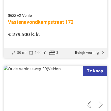
5922 AZ Venlo
Vastenavondkampstraat 172
€ 279.500 k.k.
80 m²
144 m²
Bekijk woning
3
Te koop