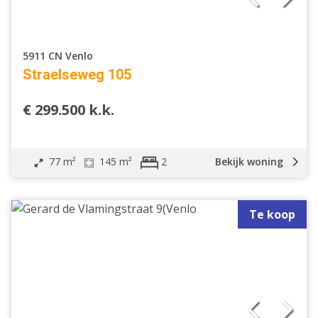
5911 CN Venlo
Straelseweg 105
€ 299.500 k.k.
77 m²
145 m²
Bekijk woning
2
Te koop