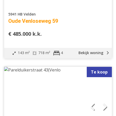
5941 HB Velden
Oude Venloseweg 59
€ 485.000 k.k.
143 m²
718 m²
Bekijk woning
4
Te koop