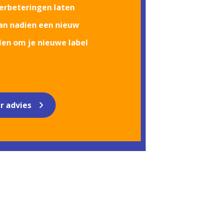
verbeteringen laten
an nadien een nieuw
len om je nieuwe label
r advies