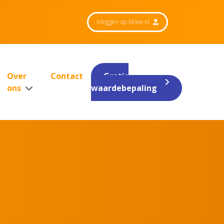
Inloggen op Move.nl
Over
Contact
Gratis
ons
waardebepaling