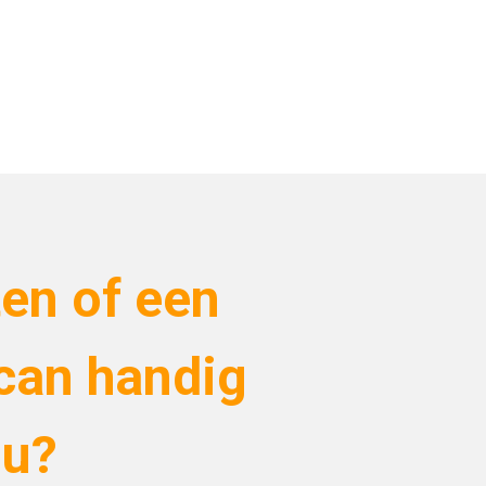
en of een
can handig
ou?