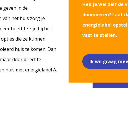
Heb je wel zelf de 
te geven in de
doorvoeren? Laat d
van het huis zorg je
energielabel opstel
eer hoeft te zijn bij het
vast te stellen.
e opties die ze kunnen
soleerd huis te komen. Dan
maar door direct te
Ik wil graag mee
en huis met energielabel A.