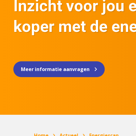
Inzicht voor jou 
koper met de en
Meer informatie aanvragen
Home
Actueel
Energiescan