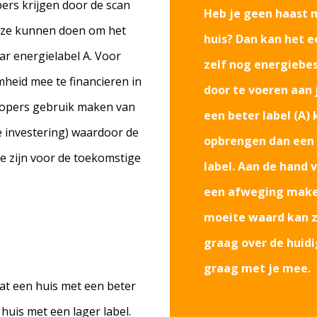
pers krijgen door de scan
Heb je geen haast 
ng ze kunnen doen om het
huis? Dan kan het 
ar energielabel A. Voor
zelf nog energieb
mheid mee te financieren in
door te voeren aan 
kopers gebruik maken van
een beter label (A)
e investering) waardoor de
opbrengen dan een 
e zijn voor de toekomstige
label. Aan de hand v
een afweging maken
moeite waard kan zi
graag over de huid
graag met je mee.
at een huis met een beter
huis met een lager label.