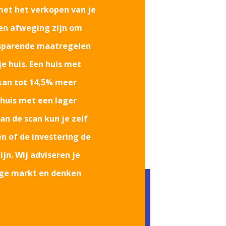
met het verkopen van je
een afweging zijn om
esparende maatregelen
je huis. Een huis met
 kan
tot 14,5%
meer
huis met een lager
an de scan kun je zelf
 of de investering de
jn. Wij adviseren je
ige markt en denken