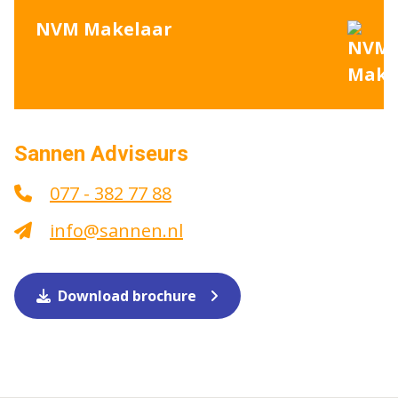
NVM Makelaar
Sannen Adviseurs
077 - 382 77 88
info@sannen.nl
Download brochure