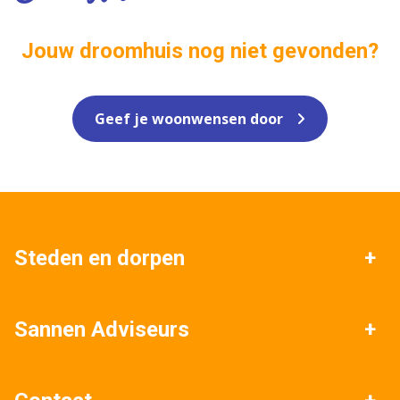
Jouw droomhuis nog niet gevonden?
Geef je woonwensen door
Steden en dorpen
Venlo
Blerick
Sannen Adviseurs
Tegelen
Baarlo
Huis verkopen
Gratis waardebepaling