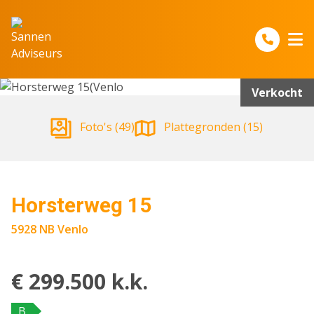
Spring naar inhoud
Verkocht
Foto's (49)
Plattegronden (15)
Horsterweg 15
5928 NB Venlo
€ 299.500 k.k.
B