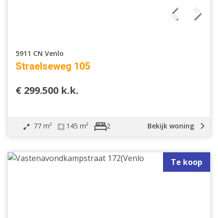
5911 CN Venlo
Straelseweg 105
€ 299.500 k.k.
77 m²
145 m²
Bekijk woning
2
Te koop