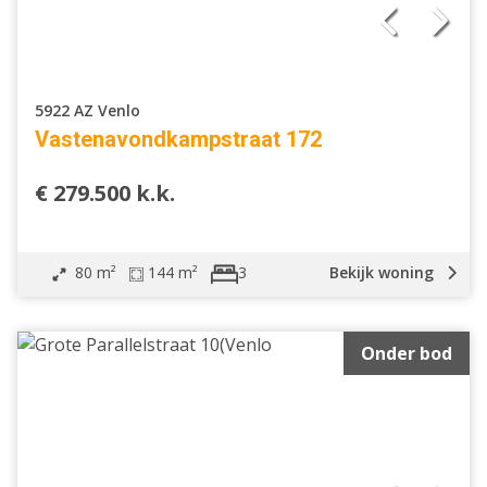
5922 AZ Venlo
Vastenavondkampstraat 172
€ 279.500 k.k.
80 m²
144 m²
Bekijk woning
3
Onder bod