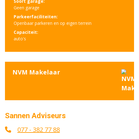
Soort garage:
Geen garage
Parkeerfaciliteiten:
Openbaar parkeren en op eigen terrein
Capaciteit:
auto's
NVM Makelaar
Sannen Adviseurs
077 - 382 77 88