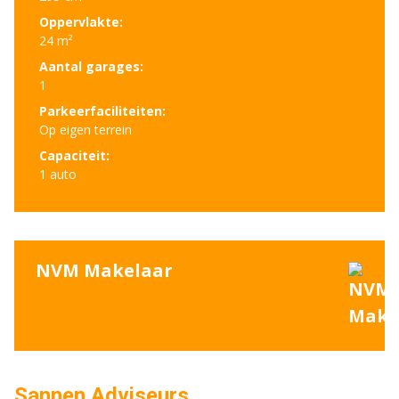
Oppervlakte:
24 m²
Aantal garages:
1
Parkeerfaciliteiten:
Op eigen terrein
Capaciteit:
1 auto
NVM Makelaar
Sannen Adviseurs