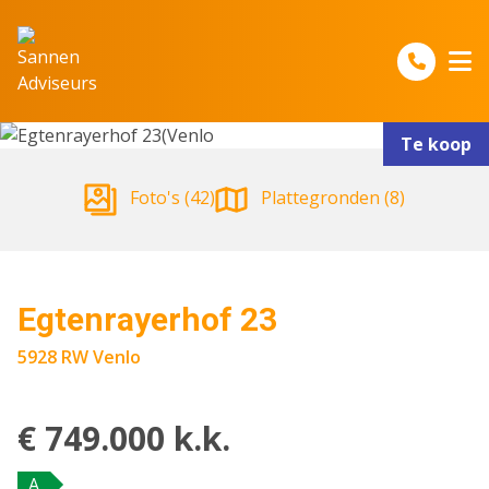
Spring naar inhoud
Te koop
Foto's (42)
Plattegronden (8)
Egtenrayerhof 23
5928 RW Venlo
€ 749.000 k.k.
A