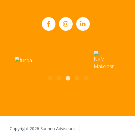
Sannen B.V.
Mailadres
Kloosterstraat 49
info@sannen.nl
5921 HB Venlo
BTW: 8068.67.747.B01 | KvK: 12037938
Copyright 2026 Sannen Adviseurs