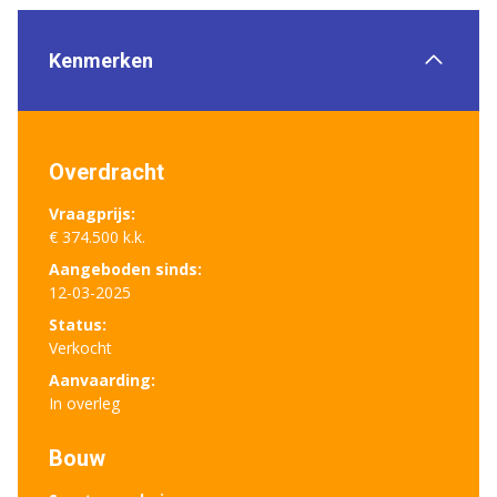
Kenmerken
Overdracht
Vraagprijs:
€ 374.500 k.k.
Aangeboden sinds:
12-03-2025
Status:
Verkocht
Aanvaarding:
In overleg
Bouw