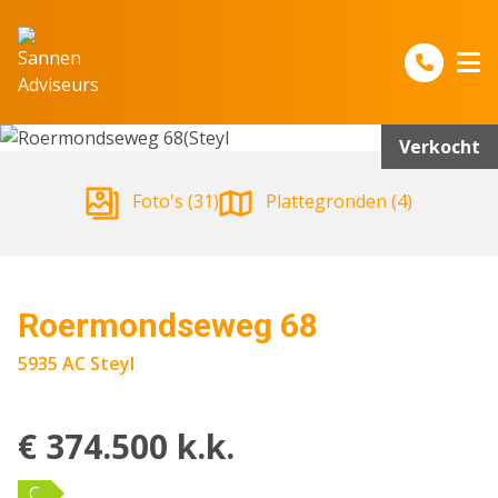
Spring naar inhoud
Verkocht
Foto's (31)
Plattegronden (4)
Roermondseweg 68
5935 AC Steyl
€ 374.500 k.k.
C