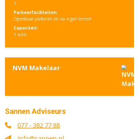
1
Parkeerfaciliteiten:
Openbaar parkeren en op eigen terrein
Capaciteit:
1 auto
NVM Makelaar
Sannen Adviseurs
077 - 382 77 88
info@sannen.nl