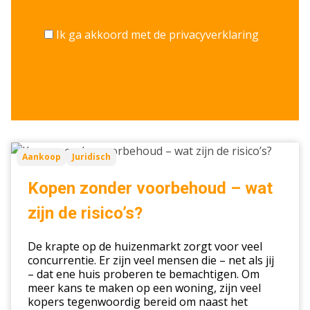
Ik ga akkoord met de privacyverklaring
Kopen
Aankoop
Juridisch
zonder
voorbehoud
Kopen zonder voorbehoud – wat
–
zijn de risico’s?
wat
zijn
De krapte op de huizenmarkt zorgt voor veel
de
concurrentie. Er zijn veel mensen die – net als jij
risico’s?
– dat ene huis proberen te bemachtigen. Om
meer kans te maken op een woning, zijn veel
kopers tegenwoordig bereid om naast het