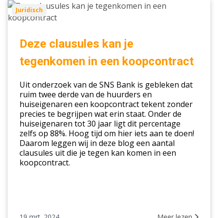
Deze
Juridisch
clausules
kan
je
Deze clausules kan je
tegenkomen
tegenkomen in een koopcontract
in
een
Uit onderzoek van de SNS Bank is gebleken dat
koopcontract
ruim twee derde van de huurders en
huiseigenaren een koopcontract tekent zonder
precies te begrijpen wat erin staat. Onder de
huiseigenaren tot 30 jaar ligt dit percentage
zelfs op 88%. Hoog tijd om hier iets aan te doen!
Daarom leggen wij in deze blog een aantal
clausules uit die je tegen kan komen in een
koopcontract.
19 mrt. 2024
Meer lezen