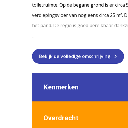
toiletruimte. Op de begane grond is er circ
verdiepingsvloer van nog eens circa 25 m². D
het pand. De regio is goed bereikbaar dankz
...
Bekijk de volledige omschrijving
Kenmerken
Overdracht