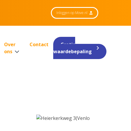
Inloggen op Move.nl
Over
Contact
Gratis
ons
waardebepaling