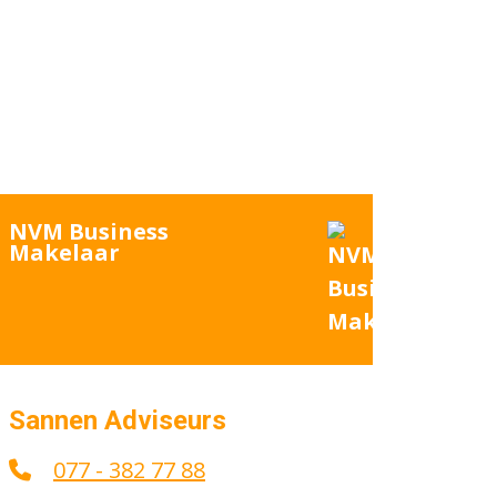
NVM Business
Makelaar
Sannen Adviseurs
077 - 382 77 88