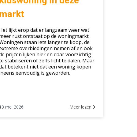
kluswoning in deze
markt
e
kt
Het lijkt erop dat er langzaam weer wat
meer rust ontstaat op de woningmarkt.
Woningen staan iets langer te koop, de
extreme overbiedingen nemen af en ook
de prijzen lijken hier en daar voorzichtig
te stabiliseren of zelfs licht te dalen. Maar
dat betekent niet dat een woning kopen
ineens eenvoudig is geworden.
13 mei 2026
Meer lezen