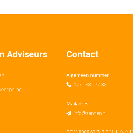
n Adviseurs
Contact
en
Algemeen nummer
077 - 382 77 88
debepaling
Mailadres
info@sannen.nl
BTW: 8068.67.747.B01 | KvK: 