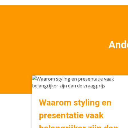
Ande
Waarom
styling
en
presentatie
Waarom styling en
vaak
belangrijker
presentatie vaak
zijn
dan