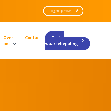
Inloggen op Move.nl
Over
Contact
Gratis
ons
waardebepaling