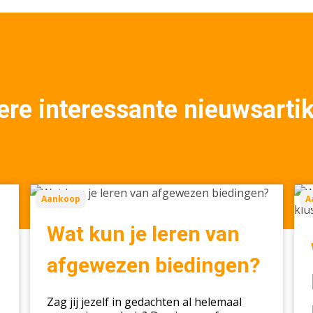
re interessante nieuwsarti
Wat
Wa
Aankoop
A
kun
ste
je
me
Wat kun je leren van
leren
kop
van
kie
afgewezen biedingen?
afgewezen
voo
biedingen?
ee
Zag jij jezelf in gedachten al helemaal
klu