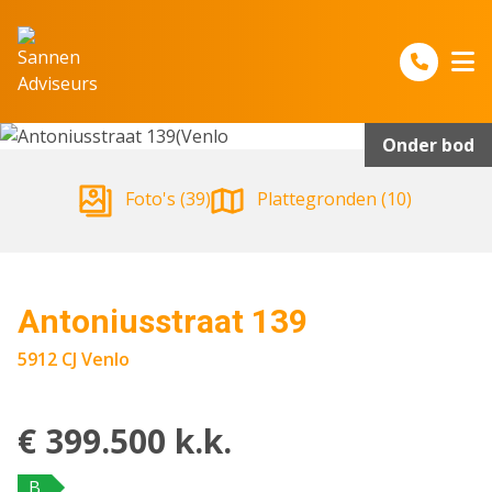
Spring naar inhoud
Onder bod
Foto's (39)
Plattegronden (10)
Antoniusstraat 139
5912 CJ Venlo
€ 399.500 k.k.
B