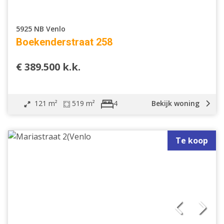
5925 NB Venlo
Boekenderstraat 258
€ 389.500 k.k.
121 m²
519 m²
Bekijk woning
4
Te koop