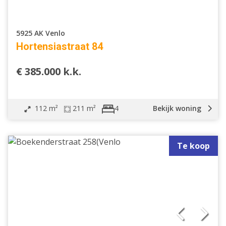
5925 AK Venlo
Hortensiastraat 84
€ 385.000 k.k.
112 m²
211 m²
Bekijk woning
4
Te koop