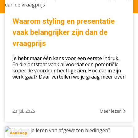
styling
en
presentatie
Waarom styling en presentatie
vaak
vaak belangrijker zijn dan de
belangrijker
zijn
vraagprijs
dan
de
Je hebt maar één kans voor een eerste indruk.
vraagprijs
En die ontstaat vaak al voordat een potentiële
koper de voordeur heeft gezien. Hoe dat in zijn
werk gaat? Daar vertellen we je graag meer over!
23 jul. 2026
Meer lezen
Wat
Aankoop
kun