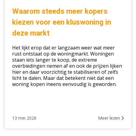
meer
kopers
Waarom steeds meer kopers
kiezen
kiezen voor een kluswoning in
voor
een
deze markt
kluswoning
in
Het lijkt erop dat er langzaam weer wat meer
deze
rust ontstaat op de woningmarkt. Woningen
staan iets langer te koop, de extreme
markt
overbiedingen nemen af en ook de prijzen lijken
hier en daar voorzichtig te stabiliseren of zelfs
licht te dalen. Maar dat betekent niet dat een
woning kopen ineens eenvoudig is geworden.
13 mei 2026
Meer lezen