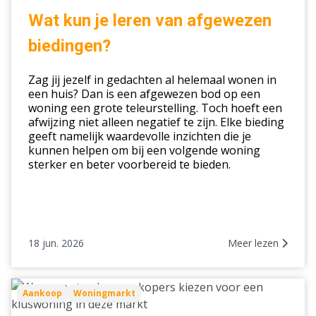
je
Wat kun je leren van afgewezen
leren
biedingen?
van
afgewezen
Zag jij jezelf in gedachten al helemaal wonen in
biedingen?
een huis? Dan is een afgewezen bod op een
woning een grote teleurstelling. Toch hoeft een
afwijzing niet alleen negatief te zijn. Elke bieding
geeft namelijk waardevolle inzichten die je
kunnen helpen om bij een volgende woning
sterker en beter voorbereid te bieden.
18 jun. 2026
Meer lezen
Waarom
Aankoop
Woningmarkt
steeds