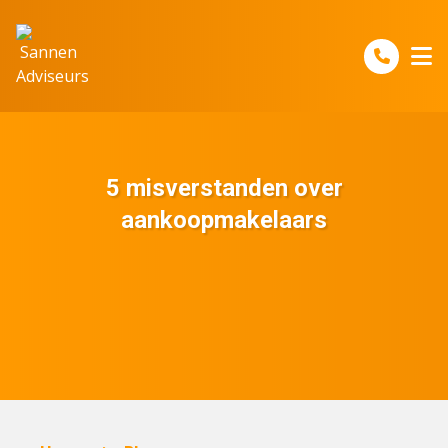
Spring naar inhoud
5 misverstanden over
aankoopmakelaars