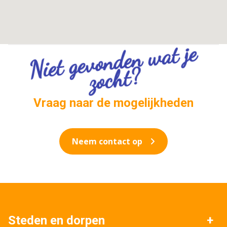
Niet gevo
n
de
n
wat je
zoc
ht
?
Vraag naar de mogelijkheden
Neem contact op
Steden en dorpen