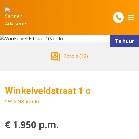
Spring naar inhoud
Te huur
Foto's (12)
Winkelveldstraat 1 c
5916 NX Venlo
€ 1.950 p.m.